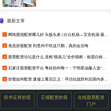
最新文章
网络股指配资哪儿好 头版头条 | 白云机场↔宝安机场 最快不到100分钟
1
免息炒股配资 到贵州不吃这只鹅，真的会后悔
2
股票配资论坛是什么 送检“狼孩儿”全价猫粮：粗蛋白标注25%，实测仅15%
3
石家庄股票配资平台 粤桂协作唯一：宁明星油藤入选“媒体+”赋能“百千万工程”典型案例
4
炒股如何配资 废墟上重启正义：寻访抗战胜利后国内多地对日本战犯审判印记
5
联华证券炒股
正规配资炒股
在线股票配资
门户