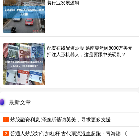
装行业发展逻辑
配资在线配资炒股 越南突然砸8000万美元
押注人形机器人，这是要跟中美硬刚？
最新文章
炒股融资利息 泽连斯基访英美，寻求更多支援
1
普通人炒股如何加杠杆 古代顶流混血超跑：青海骢 《隋书》里记着一匹神马的＂配方＂： 吐谷浑
2