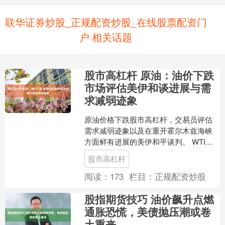
联华证券炒股_正规配资炒股_在线股票配资门
户 相关话题
股市高杠杆 原油：油价下跌
市场评估美伊和谈进展与需
求减弱迹象
原油价格下跌股市高杠杆，交易员评估
需求减弱迹象以及在重开霍尔木兹海峡
方面鲜有进展的美伊和平谈判。 WTI下
跌2.7%，收于每桶90美元上方；全球基
股市高杠杆
准布伦特原油收....
阅读：
173
栏目：
正规配资炒股
股指期货技巧 油价飙升点燃
通胀恐慌，美债抛压潮或卷
土重来