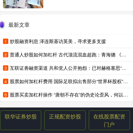
最新文章
炒股融资利息 泽连斯基访英美，寻求更多支援
1
普通人炒股如何加杠杆 古代顶流混血超跑：青海骢 《隋书》里记着一匹神马的＂配方＂： 吐谷浑
2
互联证劵融资渠道 共和党人公开抱怨：已对赫格塞思“完全失去信心”
3
股票如何加杠杆费用 国际足联拟出售部分“世界杯股权”，欧足联怒了：出卖“足球灵魂”，考虑抵制世界杯
4
股票买卖加杠杆操作 “唐朝不存在”的伪史论歪风，何以在中文互联网蔓延？
5
联华证券炒股
正规配资炒股
在线股票配资
门户