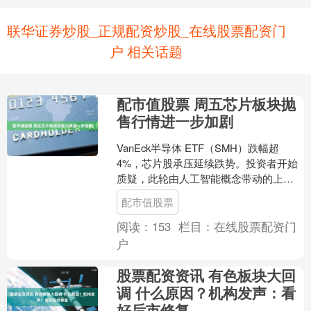
联华证券炒股_正规配资炒股_在线股票配资门
户 相关话题
配市值股票 周五芯片板块抛
售行情进一步加剧
VanEck半导体 ETF（SMH）跌幅超
4%，芯片股承压延续跌势。投资者开始
质疑，此轮由人工智能概念带动的上涨
行情，是否已让板块估值脱离基本面支
配市值股票
撑。 市场情....
阅读：
153
栏目：
在线股票配资门
户
股票配资资讯 有色板块大回
调 什么原因？机构发声：看
好后市修复