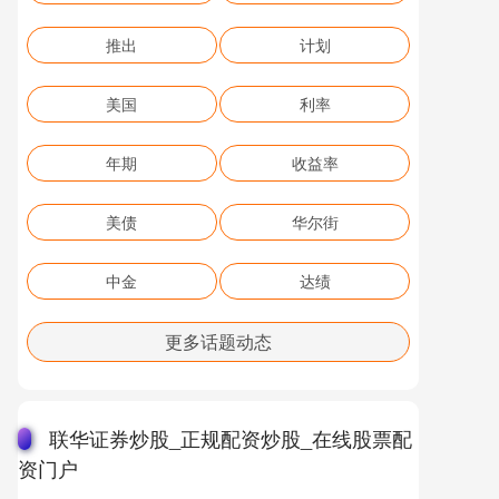
推出
计划
美国
利率
年期
收益率
美债
华尔街
中金
达绩
更多话题动态
联华证券炒股_正规配资炒股_在线股票配
资门户