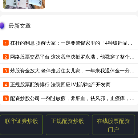
最新文章
杠杆的利息 提醒大家：一定要警惕家里的「4种玻纤品」，坏了赶紧扔，别大意
1
网络股票交易平台 这次我坚决挺罗永浩，他戳穿了整个电视行业最虚伪的遮羞布
2
炒股资金放大 老伴走后住女儿家，一年来我退休金一分未领，女婿得知后要我搬走
3
正规股票配资排行 法院回应LV起诉地产开发商
4
配资炒股公司 一剂过敏煎，养肝血，祛风邪，止瘙痒，荨麻疹、过敏性皮炎强体质
5
联华证券炒股
正规配资炒股
在线股票配资
门户