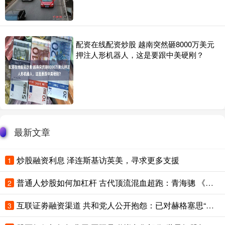
配资在线配资炒股 越南突然砸8000万美元
押注人形机器人，这是要跟中美硬刚？
最新文章
炒股融资利息 泽连斯基访英美，寻求更多支援
1
普通人炒股如何加杠杆 古代顶流混血超跑：青海骢 《隋书》里记着一匹神马的＂配方＂： 吐谷浑
2
互联证劵融资渠道 共和党人公开抱怨：已对赫格塞思“完全失去信心”
3