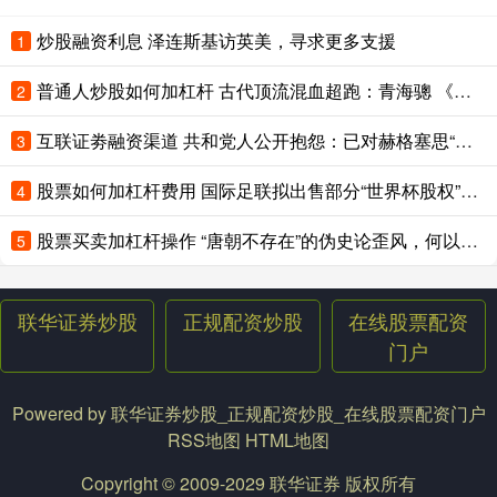
炒股融资利息 泽连斯基访英美，寻求更多支援
1
普通人炒股如何加杠杆 古代顶流混血超跑：青海骢 《隋书》里记着一匹神马的＂配方＂： 吐谷浑
2
互联证劵融资渠道 共和党人公开抱怨：已对赫格塞思“完全失去信心”
3
股票如何加杠杆费用 国际足联拟出售部分“世界杯股权”，欧足联怒了：出卖“足球灵魂”，考虑抵制世界杯
4
股票买卖加杠杆操作 “唐朝不存在”的伪史论歪风，何以在中文互联网蔓延？
5
联华证券炒股
正规配资炒股
在线股票配资
门户
Powered by
联华证券炒股_正规配资炒股_在线股票配资门户
RSS地图
HTML地图
Copyright
© 2009-2029
联华证券
版权所有